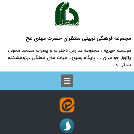
https://formafzar.com/form/2tx9z
مجموعه فرهنگی تربیتی منتظران حضرت مهدی عج
اصفهان، ابتدای اتوبان ذوب آهن، گلزارششم، مسجد شهید بهشتی (ره) مجموعه
تربیتی فرهنگی منتظران
موسسه خیریه ، مجموعه مدارس دخترانه و پسرانه مسجد محور ،
پاتوق خواهران ، ، پایگاه بسیج ، هیات های هفتگی ،پژوهشکده
03137817535
بندگی و…
info@mmontazeran.ir
کانال معرفی مدارس مسجد محور مجموعه در ایتا