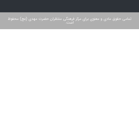
تمامی حقوق مادی و معنوی برای مرکز فرهنگی منتظران حضرت مهدی (عج) محفوظ
است.