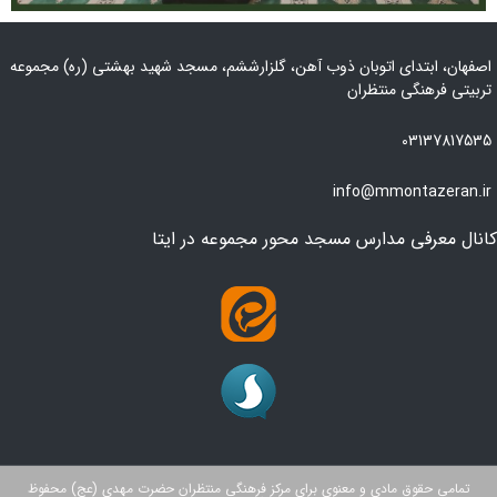
اصفهان، ابتدای اتوبان ذوب آهن، گلزارششم، مسجد شهید بهشتی (ره) مجموعه
تربیتی فرهنگی منتظران
03137817535
info@mmontazeran.ir
کانال معرفی مدارس مسجد محور مجموعه در ایتا
تمامی حقوق مادی و معنوی برای مرکز فرهنگی منتظران حضرت مهدی (عج) محفوظ