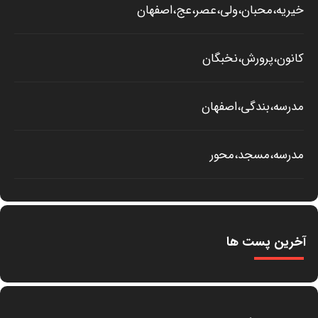
خیریه،محبان،ولی،عصر،عج،اصفهان
کانون،پرورش،نخبگان
مدرسه،بندگی،اصفهان
مدرسه،مسجد،محور
آخرین پست ها