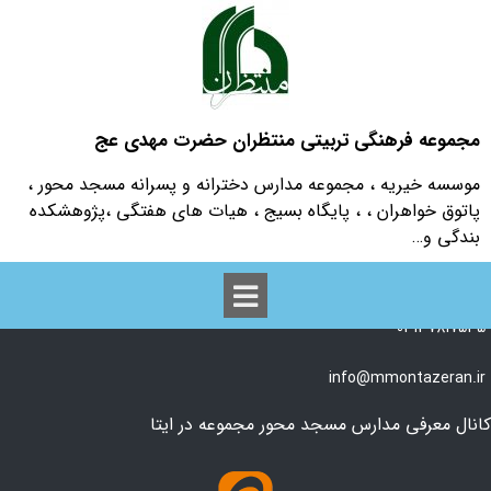
مجموعه فرهنگی تربیتی منتظران حضرت مهدی عج
موسسه خیریه ، مجموعه مدارس دخترانه و پسرانه مسجد محور ،
آوردن فرزند در محیط کار
پاتوق خواهران ، ، پایگاه بسیج ، هیات های هفتگی ،پژوهشکده
بندگی و…
اصفهان، ابتدای اتوبان ذوب آهن، گلزارششم، مسجد شهید بهشتی (ره) مجموعه
تربیتی فرهنگی منتظران
03137817535
info@mmontazeran.ir
کانال معرفی مدارس مسجد محور مجموعه در ایتا