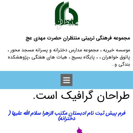
برای تغییر این متن بر روی
دکمه ویرایش کلیک کنید.
مجموعه فرهنگی تربیتی منتظران حضرت مهدی عج
لورم ایپسوم متن ساختگی با
موسسه خیریه ، مجموعه مدارس دخترانه و پسرانه مسجد محور ،
تولید سادگی نامفهوم از
پاتوق خواهران ، ، پایگاه بسیج ، هیات های هفتگی ،پژوهشکده
بندگی و…
صنعت چاپ و با استفاده از
طراحان گرافیک است.
فرم پیش ثبت نام ادبستان مکتب الزهرا سلام الله علیها (
دخترانه)