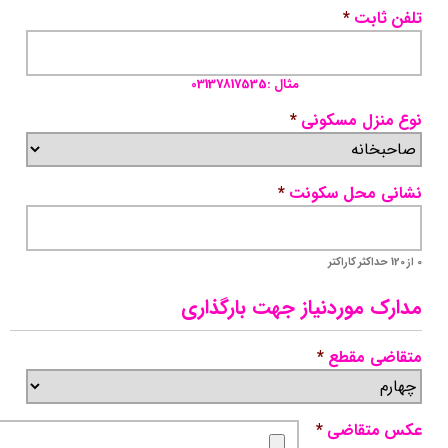
تلفن ثابت
*
مثال :03137817535
نوع منزل مسکونی
*
نشانی محل سکونت
*
0 از 120 حداکثر کاراکتر
مدارک موردنیاز جهت بارگذاری
متقاضی مقطع
*
عکس متقاضی
*