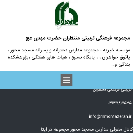
مجموعه فرهنگی تربیتی منتظران حضرت مهدی عج
موسسه خیریه ، مجموعه مدارس دخترانه و پسرانه مسجد محور ،
پاتوق خواهران ، ، پایگاه بسیج ، هیات های هفتگی ،پژوهشکده
بندگی و…
تعهد به شرکت در برنامه ها
اصفهان، ابتدای اتوبان ذوب آهن، گلزارششم، مسجد شهید بهشتی (ره) مجموعه
تربیتی فرهنگی منتظران
03137817535
info@mmontazeran.ir
کانال معرفی مدارس مسجد محور مجموعه در ایتا